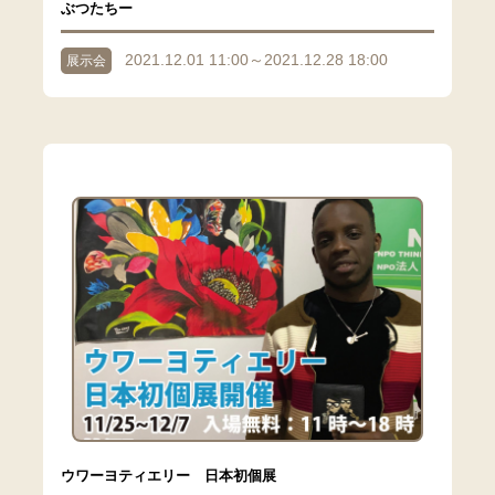
ぶつたちー
2021.12.01 11:00～2021.12.28 18:00
展示会
ウワーヨティエリー 日本初個展