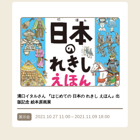
溝口イタルさん 『はじめての 日本の れきし えほん』出
版記念 絵本原画展
2021.10.27 11:00～2021.11.09 18:00
展示会