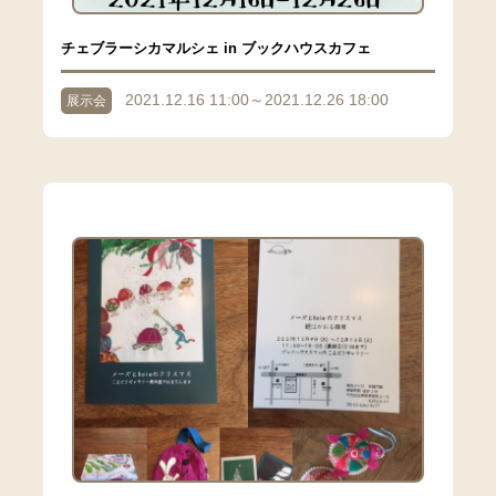
チェブラーシカマルシェ in ブックハウスカフェ
2021.12.16 11:00～2021.12.26 18:00
展示会