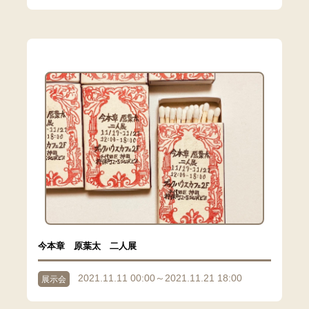
今本章 原葉太 二人展
2021.11.11 00:00～2021.11.21 18:00
展示会