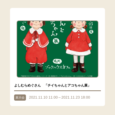
よしむらめぐさん 「チイちゃんとアコちゃん展」
2021.11.10 11:00～2021.11.23 18:00
展示会