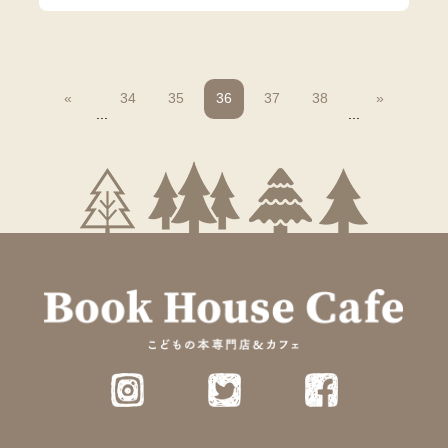
«
34
35
36
37
38
»
...
...