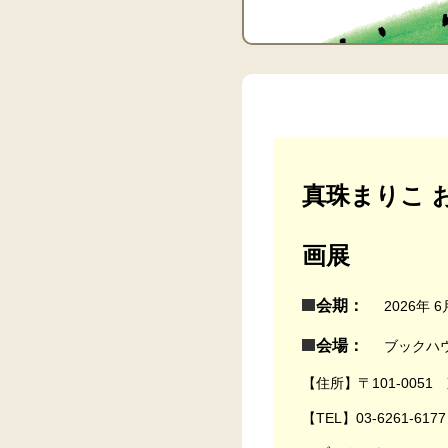
真珠まりこ 
画展
会期：
2026年 
会場：
ブックハ
【住所】〒101-005
【TEL】03-6261-6177