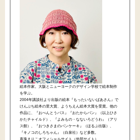
絵本作家。大阪とニューヨークのデザイン学校で絵本制作
を学ぶ。
2004年講談社より出版の絵本『もったいないばあさん』で
けんぶち絵本の里大賞、ようちえん絵本大賞を受賞。他の
作品に、『おべんとうバス』『おたからパン』（以上ひさ
かたチャイルド）、『よみもの・なないろどうわ』（アリ
ス館）、『おつきさまのパンケーキ』（ほるぷ出版）、
『キノコのしろちゃん』（白泉社）など多数。
真珠まりこオフィシャルサイト（外部サイト）