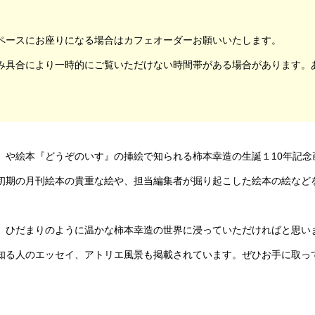
ペースにお座りになる場合はカフェオーダーお願いいたします。
み具合により一時的にご覧いただけない時間帯がある場合があります。
」や絵本『どうぞのいす』の挿絵で知られる柿本幸造の生誕１10年記念
初期の月刊絵本の貴重な絵や、担当編集者が掘り起こした絵本の絵など
、ひだまりのように温かな柿本幸造の世界に浸っていただければと思い
知る人のエッセイ、アトリエ風景も掲載されています。ぜひお手に取っ