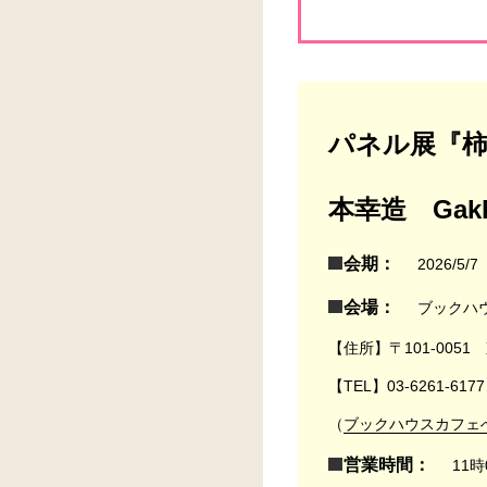
パネル展『
本幸造 Gak
会期：
2026/5
会場：
ブックハ
【住所】〒101-005
【TEL】03-6261-6177
（
ブックハウスカフェ
営業時間：
11時