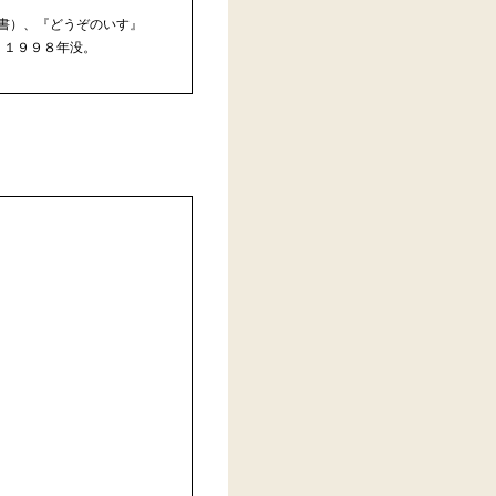
書）、『どうぞのいす』
。１９９８年没。