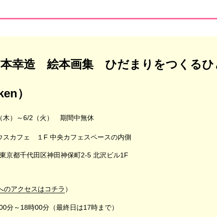
柿本幸造 絵本画集 ひだまりをつくるひ
ken）
/7（木）～6/2（火） 期間中無休
ウスカフェ １F 中央カフェスペースの内側
1 東京都千代田区神田神保町2-5 北沢ビル1F
へのアクセスはコチラ
）
00分～18時00分（最終日は17時まで）