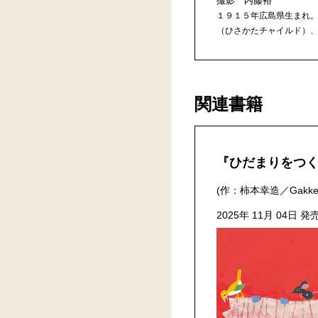
撮影 内藤裕
１９１５年広島県生まれ
（ひさかたチャイルド）、
関連書籍
『ひだまりをつ
(作：柿本幸造／Gakke
2025年 11月 04日 発