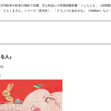
。月刊絵本や絵本の挿絵で活躍。主な作品に小学国語教科書「くじらぐも」（光村図
「どんくまさん」シリーズ（至光社）、『どうぶつだあれかな』（Gakken）など
くる人』
n)
売