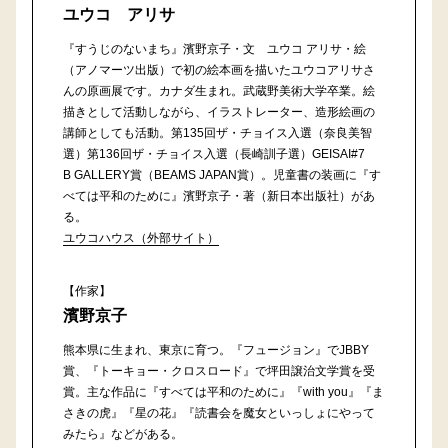
ユウコ アリサ
『すうじのないまち』濱野京子・文 ユウコ アリサ・絵
（アノマーツ出版）で初の絵本画を描いたユウコアリサさ
んの原画展です。カナダ生まれ。武蔵野美術大学卒業。絵
描きとして活動しながら、イラストレーター、造形絵画の
講師としても活動。第135回ザ・チョイス入選（奈良美智
選）第136回ザ・チョイス入選（長崎訓子選）GEISAI#7
B GALLERY賞（BEAMS JAPAN賞）。児童書の装画に『す
べては平和のために』濱野京子・著（新日本出版社）があ
る。
ユウコハウス（外部サイト）
【作家】
濱野京子
熊本県に生まれ、東京に育つ。『フュージョン』でJBBY
賞、『トーキョー・クロスロード』で坪田譲治文学賞を受
賞。主な作品に『すべては平和のために』『with you』『ま
さきの虎』『星の花』『読書会を魔女といっしょにやって
みたら』などがある。