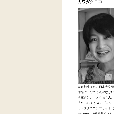
カワダクニコ
東京都生まれ。日本大学
作品に『ワニくんのながい
研究所）、『おうちくん』（
『だいじょうぶ？ ズコッ
カワダクニコ公式サイト
Instagram（外部サイト）