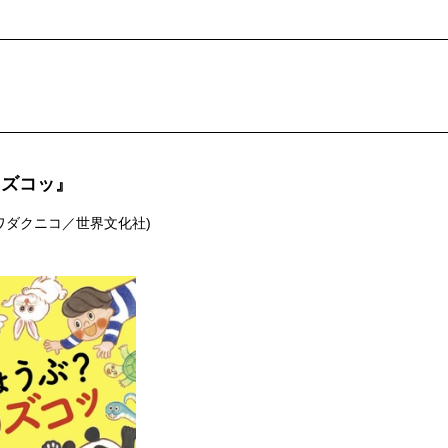
？ズコッ』
ワダクニコ／世界文化社)