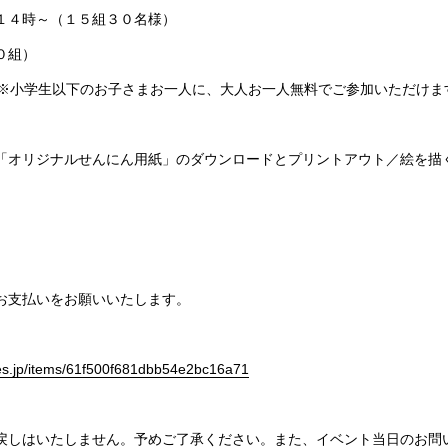
１４時～（１５組３０名様）
０組）
人 ※小学生以下のお子さまお一人に、大人お一人無料でご参加いただけま
「オリジナルせんにん用紙」のダウンロードとプリントアウト／絵を描
のお支払いをお願いいたします。
res.jp/items/61f500f681dbb54e2bc16a71
戻しはいたしません。予めご了承ください。また、イベント当日のお問