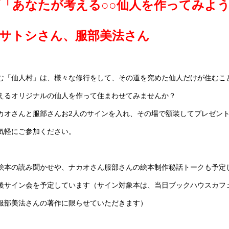
「あなたが考える○○仙人を作ってみよ
サトシさん、服部美法さん
む「仙人村」は、様々な修行をして、その道を究めた仙人だけが住むこ
えるオリジナルの仙人を作って住まわせてみませんか？
カオさんと服部さんお2人のサインを入れ、その場で額装してプレゼン
気軽にご参加ください。
絵本の読み聞かせや、ナカオさん服部さんの絵本制作秘話トークも予定
後サイン会を予定しています（サイン対象本は、当日ブックハウスカフ
服部美法さんの著作に限らせていただきます）