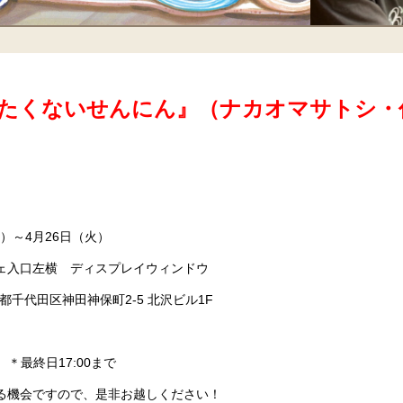
たくないせんにん』（ナカオマサトシ・
金）～4月26日（火）
ェ入口左横 ディスプレイウィンドウ
京都千代田区神田神保町2-5 北沢ビル1F
0 ＊最終日17:00まで
る機会ですので、是非お越しください！