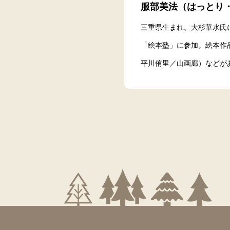
服部美法（はっとり
三重県生まれ。大杉華水氏
「絵本塾」に参加。絵本作
平川侑里／山画廊）などが