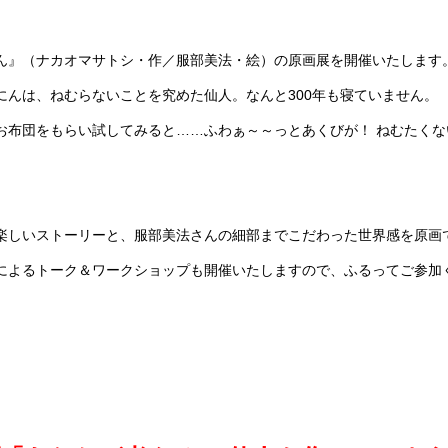
ん』（ナカオマサトシ・作／服部美法・絵）の原画展を開催いたします
にんは、ねむらないことを究めた仙人。なんと300年も寝ていません。
お布団をもらい試してみると……ふわぁ～～っとあくびが！ ねむたく
楽しいストーリーと、服部美法さんの細部までこだわった世界感を原画
によるトーク＆ワークショップも開催いたしますので、ふるってご参加