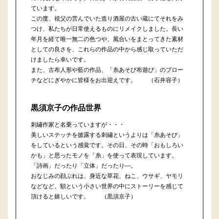
ています。
この度、祖父の営んでいた造り酒屋の古い蔵にてそれをみ
つけ、私たちが日常使えるものにリメイクしました。長い
年月を経て唯一無二の色つや、風合いをまとってきた素材
としての良さを、これらの作品の中から感じ取っていただ
けましたら幸いです。
また、古布人形や藍の作品、「糸あそび布遊び」のブロー
チなどにぎやかに皆様をお出迎えです。 （石井容子）
黒須京子の作品世界
刺繡作家と名乗っていますが・・・
美しいステッチを披露する刺繡というよりは「糸あそび」
をしているという感覚です。その日、その時「おもしろい
かも」と思ったモノを「糸」を使って表現しています。
「詩画」だったり「立体」だったり―。
おなじみの顔ぶれは、身近な草花、ねこ、ウサギ、ヤモリ
などなど。額という小さい世界の中にストーリーを感じて
頂けると嬉しいです。 （黒須京子）