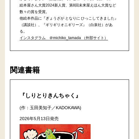
絵本屋さん大賞2024新人賞、第8回未来屋えほん大賞など
数々の賞を受賞。
他絵本作品に『ぎょうざが となりに ひっこしてきました』
（講談社）、『ギリギリオニギリーズ』（白泉社）があ
る。
インスタグラム ＠michiko_tamada （外部サイト）
関連書籍
『しりとりきんちゃく』
(作：玉田美知子／KADOKAWA)
2026年5月13日発売