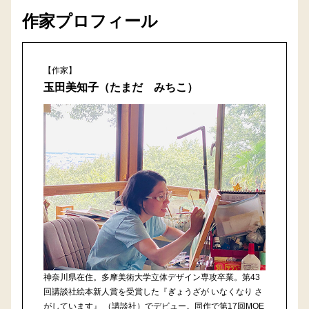
作家プロフィール
【作家】
玉田美知子（たまだ みちこ）
神奈川県在住。多摩美術大学立体デザイン専攻卒業。第43
回講談社絵本新人賞を受賞した『ぎょうざが いなくなり さ
がしています』 （講談社）でデビュー。同作で第17回MOE