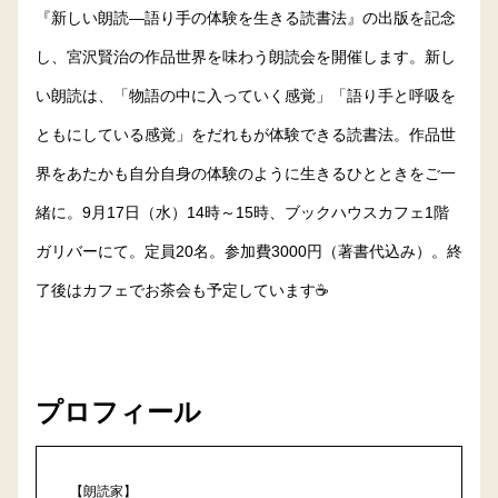
『新しい朗読―語り手の体験を生きる読書法』の出版を記念
し、宮沢賢治の作品世界を味わう朗読会を開催します。新し
い朗読は、「物語の中に入っていく感覚」「語り手と呼吸を
ともにしている感覚」をだれもが体験できる読書法。作品世
界をあたかも自分自身の体験のように生きるひとときをご一
緒に。9月17日（水）14時～15時、ブックハウスカフェ1階
ガリバーにて。定員20名。参加費3000円（著書代込み）。終
了後はカフェでお茶会も予定しています☕️
プロフィール
【朗読家】