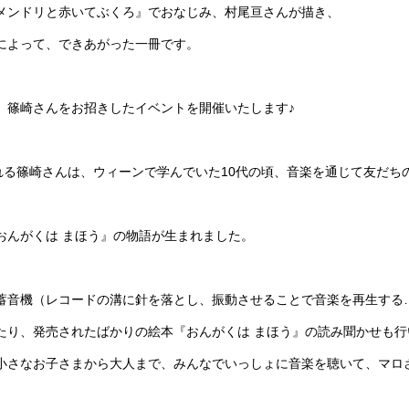
メンドリと赤いてぶくろ』でおなじみ、村尾亘さんが描き、
によって、できあがった一冊です。
、篠崎さんをお招きしたイベントを開催いたします♪
まれる篠崎さんは、ウィーンで学んでいた10代の頃、音楽を通じて友だち
おんがくは まほう』の物語が生まれました。
蓄音機（レコードの溝に針を落とし、振動させることで音楽を再生する
たり、発売されたばかりの絵本『おんがくは まほう』の読み聞かせも行
小さなお子さまから大人まで、みんなでいっしょに音楽を聴いて、マロ