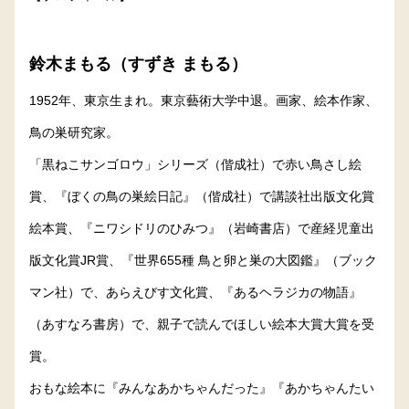
鈴木まもる（すずき まもる）
1952年、東京生まれ。東京藝術大学中退。画家、絵本作家、
鳥の巣研究家。
「黒ねこサンゴロウ」シリーズ（偕成社）で赤い鳥さし絵
賞、『ぼくの鳥の巣絵日記』（偕成社）で講談社出版文化賞
絵本賞、『ニワシドリのひみつ』（岩崎書店）で産経児童出
版文化賞JR賞、『世界655種 鳥と卵と巣の大図鑑』（ブック
マン社）で、あらえびす文化賞、『あるヘラジカの物語』
（あすなろ書房）で、親子で読んでほしい絵本大賞大賞を受
賞。
おもな絵本に『みんなあかちゃんだった』『あかちゃんたい