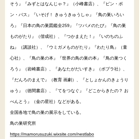
そう』『みずとはなんじゃ？』（小峰書店）、『ピン・ポ
ン・バス』『いそげ！ きゅうきゅうしゃ』『鳥の巣いろい
ろ』『日本の鳥の巣図鑑全259』『ツバメのたび』『鳥の巣
ものがたり』（偕成社）、『つかまえた！』『いのちのふ
ね』（講談社）、『ウミガメものがたり』『わたり鳥』（童
心社）、『鳥の巣の本』『世界の鳥の巣の本』『鳥の巣つく
ろう』（岩崎書店）、『あなたがだいすき』（ポプラ社）、
『だんろのまえで』（教育 画劇）、『としょかんのきょうり
ゅう』（徳間書店）、『てをつなぐ』『どこからきたの？ お
べんとう』（金の星社）などがある。
全国各地で鳥の巣の展示をしている。
鳥の巣研究所
https://mamorusuzuki.wixsite.com/nestlabo