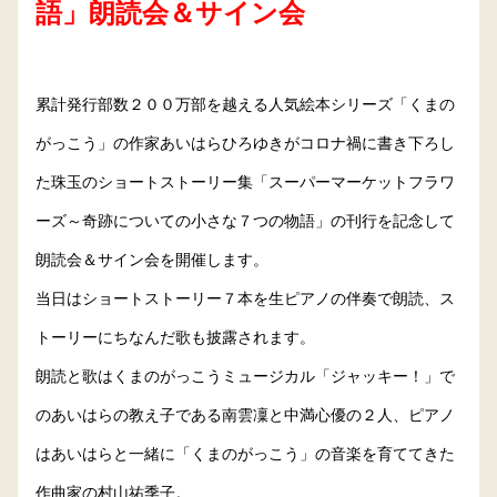
語」朗読会＆サイン会
累計発行部数２００万部を越える人気絵本シリーズ「くまの
がっこう」の作家あいはらひろゆきがコロナ禍に書き下ろし
た珠玉のショートストーリー集「スーパーマーケットフラワ
ーズ～奇跡についての小さな７つの物語」の刊行を記念して
朗読会＆サイン会を開催します。
当日はショートストーリー７本を生ピアノの伴奏で朗読、ス
トーリーにちなんだ歌も披露されます。
朗読と歌はくまのがっこうミュージカル「ジャッキー！」で
のあいはらの教え子である南雲凜と中満心優の２人、ピアノ
はあいはらと一緒に「くまのがっこう」の音楽を育ててきた
作曲家の村山祐季子。