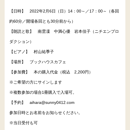
【日時】 2022年2月6日（日）14：00～／17：00～（各回
約60分／開場各回とも30分前から）
【朗読と歌】 南雲凜 中満心優 岩本佳子（ニチエンプロ
ダクション）
【ピアノ】 村山祐季子
【場所】 ブックハウスカフェ
【参加費】 本の購入代金（税込 2,200円）
※ご希望の方にサインします
※複数参加の場合1冊購入で入場可。
【予約】 aihara@sunny0412.com
参加日時とお名前をお知らせください。
※当日受付も可