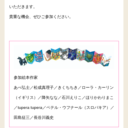
いただきます。
貴重な機会、ぜひご参加ください。
参加絵本作家
あべ弘士／松成真理子／きくちちき／ローラ・カーリン
（イギリス）／降矢なな／石川えりこ／ほりかわりまこ
／tupera tupera／ペテル・ウフナール（スロバキア）／
田島征三／長谷川義史