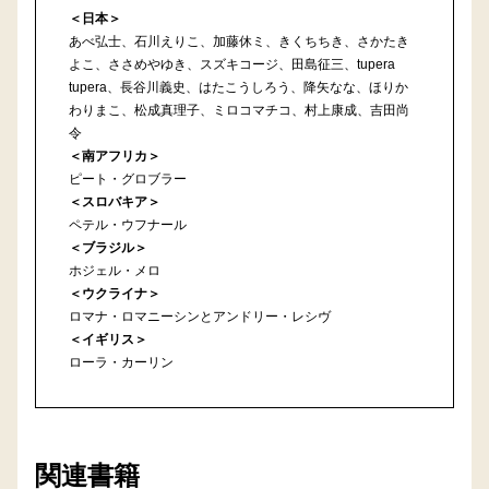
＜日本＞
あべ弘士、石川えりこ、加藤休ミ、きくちちき、さかたき
よこ、ささめやゆき、スズキコージ、田島征三、tupera
tupera、長谷川義史、はたこうしろう、降矢なな、ほりか
わりまこ、松成真理子、ミロコマチコ、村上康成、吉田尚
令
＜南アフリカ＞
ピート・グロブラー
＜スロバキア＞
ペテル・ウフナール
＜ブラジル＞
ホジェル・メロ
＜ウクライナ＞
ロマナ・ロマニーシンとアンドリー・レシヴ
＜イギリス＞
ローラ・カーリン
関連書籍