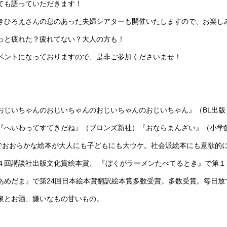
ても語っていただきます！
きひろえさんの息のあった夫婦シアターも開催いたしますので、お楽し
っと疲れた？疲れてない？大人の方も！
ベントになっておりますので、是非ご参加くださいませ！
おじいちゃんのおじいちゃんのおじいちゃんのおじいちゃん』（BL出版
『へいわってすてきだね』（ブロンズ新社）『おならまんざい』（小学
スでおおらかな絵本が大人にも子どもにも大ウケ。社会派絵本にも意欲的
４回講談社出版文化賞絵本賞、 『ぼくがラーメンたべてるとき』で第
あめだま』で第24回日本絵本賞翻訳絵本賞多数受賞。多数受賞。毎日放
泉とお酒、嫌いなもの甘いもの。