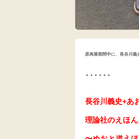
原画展期間中に、長谷川義
＊＊＊＊＊＊
長谷川義史+あ
理論社のえほん
〜めおと道えほ