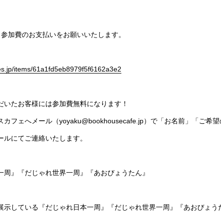
、参加費のお支払いをお願いいたします。
res.jp/items/61a1fd5eb8979f5f6162a3e2
だいたお客様には参加費無料になります！
フェへメール（yoyaku@bookhousecafe.jp）で「お名前」「
ールにてご連絡いたします。
一周』『だじゃれ世界一周』『あおびょうたん』
展示している『だじゃれ日本一周』『だじゃれ世界一周』『あおびょう